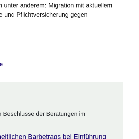
unter anderem: Migration mit aktuellem
 und Pflichtversicherung gegen
m neuen Fenster
einem neuen Fenster
h in einem neuen Fenster
 sich in einem neuen Fenster
ffnet sich in einem neuen Fenster
te
hen Beschlüsse der Beratungen im
eitlichen Barbetrags bei Einführung