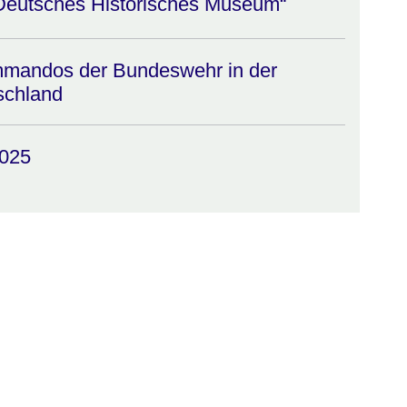
„Deutsches Historisches Museum“
mmandos der Bundeswehr in der
schland
2025
:Video:Dauer:
20
Minuten,
17
Sekunden