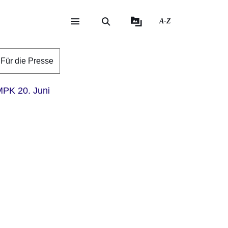
A-Z
eite
ite
Für die Presse
PK 20. Juni