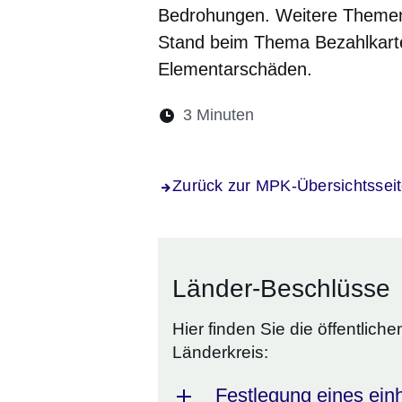
Bedrohungen. Weitere Themen 
Stand beim Thema Bezahlkarte
Elementarschäden.
Lesedauer:
3 Minuten
Öffnet sich in eine
Öffnet sich in 
Öffnet sic
Öffnet
Ö
Zurück zur MPK-Übersichtssei
Länder-Beschlüsse
Hier finden Sie die öffentlic
Länderkreis:
Festlegung eines einh