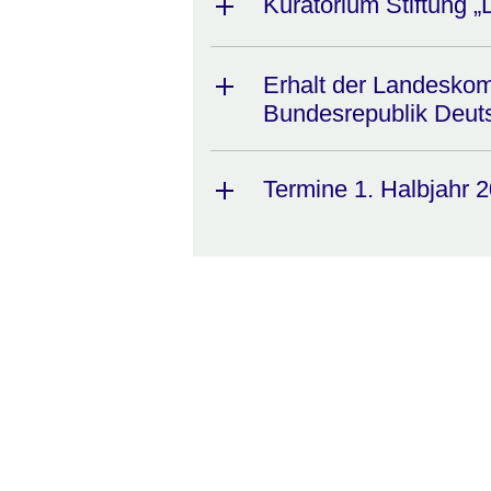
Kuratorium Stiftung 
Erhalt der Landesko
Bundesrepublik Deut
Termine 1. Halbjahr 
:Video:Dauer:
1
Minute,
1
Sekunde