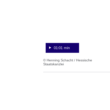
:Video:Dauer:
1
Minute,
1
Sekunde
01:01 min
© Henning Schacht / Hessische
Staatskanzlei
:Video:Dauer:
20
Minuten,
17
Sekunden