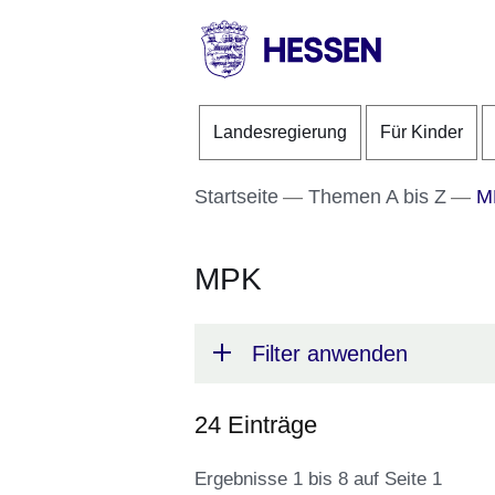
Direkt zum Kopf der S
Direkt zum Inhalt
Direkt zum Fuß der Se
HESSEN
-
Landesregierung
Für Kinder
Landesregierung
Startseite
Themen A bis Z
M
MPK
Filter anwenden
24 Einträge
Ergebnisse 1 bis 8 auf Seite 1