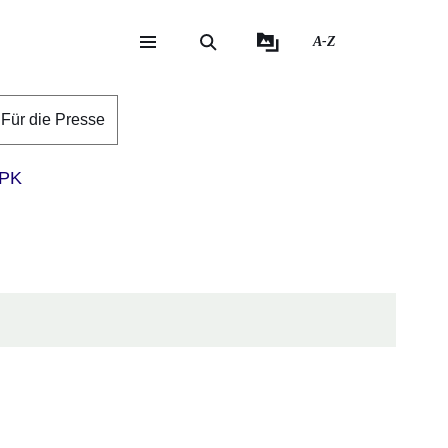
A-Z
eite
ite
Für die Presse
PK