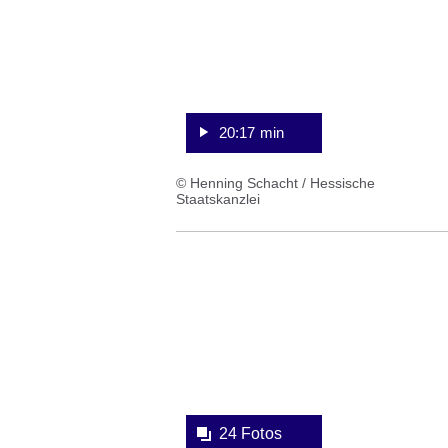
20:17 min
© Henning Schacht / Hessische
Staatskanzlei
Bildergalerie:24
Fotos:Öffnet
eine
Lightbox:
24 Fotos