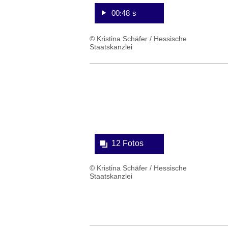
00:48 s
© Kristina Schäfer / Hessische
Staatskanzlei
Bildergalerie:12
Fotos:Öffnet
eine
Lightbox:
12 Fotos
© Kristina Schäfer / Hessische
Staatskanzlei