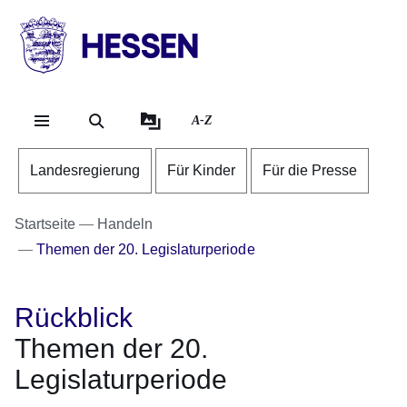
Direkt zum Kopf der S
Direkt zum Inhalt
Direkt zum Fuß der Se
HESSEN
-
Landesregierung
A-Z
Landesregierung
Für Kinder
Für die Presse
Startseite
Handeln
Themen der 20. Legislaturperiode
Rückblick
Themen der 20.
Legislaturperiode