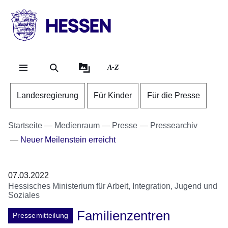
Direkt zum Kopf der Se
Direkt zum Inhalt
Direkt zum Fuß der Sei
HESSEN
-
Landesregierung
A-Z
Landesregierung
Für Kinder
Für die Presse
Startseite
Medienraum
Presse
Pressearchiv
Neuer Meilenstein erreicht
07.03.2022
Hessisches Ministerium für Arbeit, Integration, Jugend und
Soziales
Familienzentren
Pressemitteilung