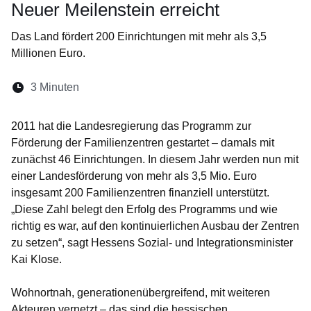
Neuer Meilenstein erreicht
Das Land fördert 200 Einrichtungen mit mehr als 3,5
Millionen Euro.
Lesedauer:
3 Minuten
Öffnet sich in einem neuen Fenster
Öffnet sich in einem neuen Fenster
Öffnet sich in einem neuen Fenste
Öffnet sich in einem neuen Fe
Öffnet sich in einem neu
2011 hat die Landesregierung das Programm zur
Förderung der Familienzentren gestartet – damals mit
zunächst 46 Einrichtungen. In diesem Jahr werden nun mit
einer Landesförderung von mehr als 3,5 Mio. Euro
insgesamt 200 Familienzentren finanziell unterstützt.
„Diese Zahl belegt den Erfolg des Programms und wie
richtig es war, auf den kontinuierlichen Ausbau der Zentren
zu setzen“, sagt Hessens Sozial- und Integrationsminister
Kai Klose.
Wohnortnah, generationenübergreifend, mit weiteren
Akteuren vernetzt – das sind die hessischen