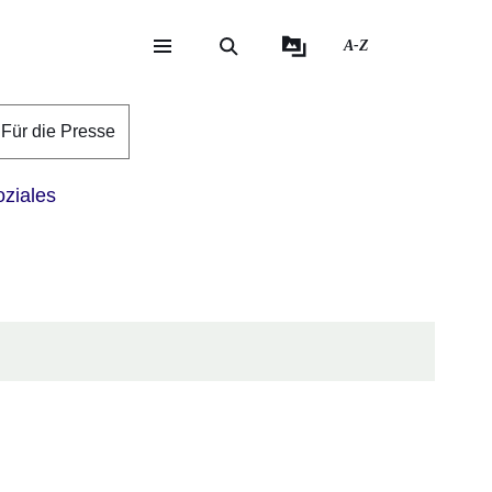
A-Z
eite
ite
Für die Presse
ziales