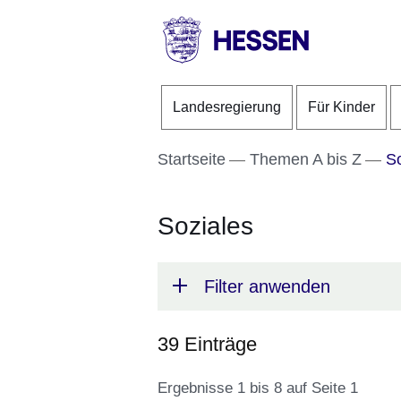
Direkt zum Kopf der S
Direkt zum Inhalt
Direkt zum Fuß der Se
HESSEN
-
Landesregierung
Für Kinder
Landesregierung
Startseite
Themen A bis Z
So
Soziales
Filter anwenden
39 Einträge
Ergebnisse 1 bis 8 auf Seite 1