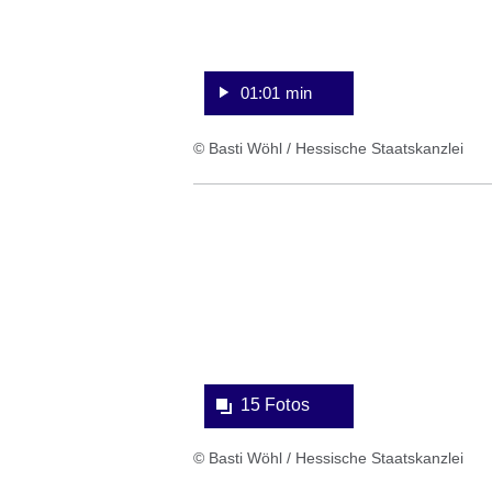
01:01 min
© Basti Wöhl / Hessische Staatskanzlei
Bildergalerie:15
Fotos:Öffnet
eine
Lightbox:
15 Fotos
© Basti Wöhl / Hessische Staatskanzlei