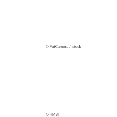
© FatCamera / istock
© HMSI