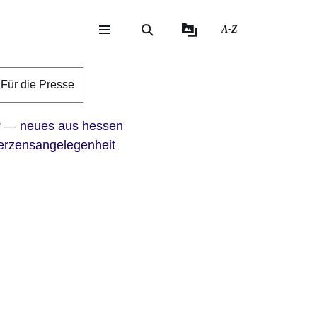
A-Z
eite
ite
Für die Presse
r
neues aus hessen
erzensangelegenheit