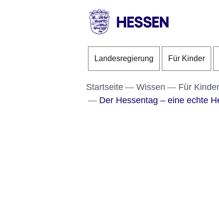
Direkt zum Kopf der S
Direkt zum Inhalt
Direkt zum Fuß der Se
HESSEN
-
Landesregierung
Für Kinder
Landesregierung
Startseite
Wissen
Für Kinde
Der Hessentag – eine echte H