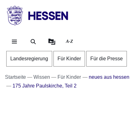
Direkt zum Kopf der Se
Direkt zum Inhalt
Direkt zum Fuß der Sei
HESSEN
-
Landesregierung
A-Z
Landesregierung
Für Kinder
Für die Presse
Startseite
Wissen
Für Kinder
neues aus hessen
175 Jahre Paulskirche, Teil 2