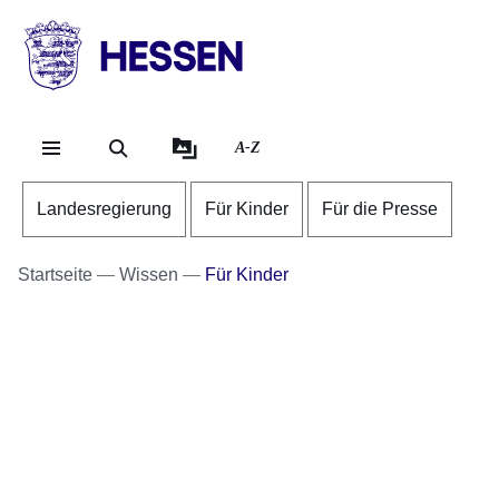
Direkt zum Kopf der Se
Direkt zum Inhalt
Direkt zum Fuß der Sei
HESSEN
-
Landesregierung
A-Z
Landesregierung
Für Kinder
Für die Presse
Startseite
Wissen
Für Kinder