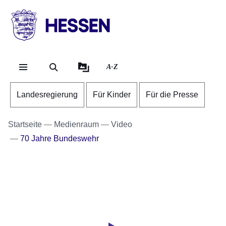
Direkt zum Kopf der Se
Direkt zum Inhalt
Direkt zum Fuß der Sei
HESSEN
-
Landesregierung
A-Z
Landesregierung
Für Kinder
Für die Presse
Startseite
Medienraum
Video
70 Jahre Bundeswehr
Youtube
:Dauer:
Video:
48
Sekunden
70
Jahre