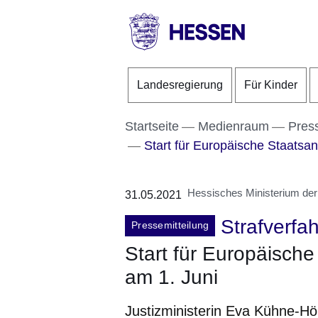
Direkt zum Kopf der S
Direkt zum Inhalt
Direkt zum Fuß der Se
HESSEN
-
Landesregierung
Für Kinder
Landesregierung
Startseite
Medienraum
Pres
Start für Europäische Staatsanw
Hessisches Ministerium der 
31.05.2021
Strafverfa
Pressemitteilung
Start für Europäische
am 1. Juni
Justizministerin Eva Kühne-H