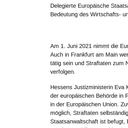
Delegierte Europäische Staatsa
Bedeutung des Wirtschafts- un
Öffnet sich in einem neuen Fenster
Öffnet sich in einem neuen Fenst
Öffnet sich in einem neuen 
Öffnet sich in einem n
Öffnet sich in ein
Am 1. Juni 2021 nimmt die Eur
Auch in Frankfurt am Main we
tätig sein und Straftaten zum N
verfolgen.
Hessens Justizministerin Eva
der europäischen Behörde in F
in der Europäischen Union. Zuv
möglich, Straftaten selbständi
Staatsanwaltschaft ist befugt,