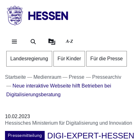
Direkt zum Kopf der Se
Direkt zum Inhalt
Direkt zum Fuß der Sei
HESSEN
-
Landesregierung
A-Z
Landesregierung
Für Kinder
Für die Presse
Startseite
Medienraum
Presse
Pressearchiv
Neue interaktive Webseite hilft Betrieben bei
Digitalisierungsberatung
10.02.2023
Hessisches Ministerium für Digitalisierung und Innovation
DIGI-EXPERT-HESSEN
Pressemitteilung