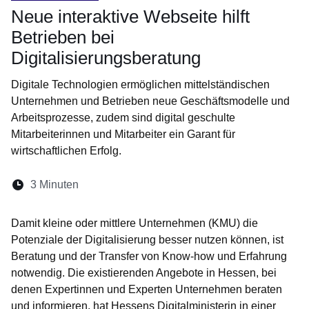
Neue interaktive Webseite hilft
Betrieben bei
Digitalisierungsberatung
Digitale Technologien ermöglichen mittelständischen
Unternehmen und Betrieben neue Geschäftsmodelle und
Arbeitsprozesse, zudem sind digital geschulte
Mitarbeiterinnen und Mitarbeiter ein Garant für
wirtschaftlichen Erfolg.
Lesedauer:
3 Minuten
Öffnet sich in einem neuen Fenster
Öffnet sich in einem neuen Fenster
Öffnet sich in einem neuen Fenste
Öffnet sich in einem neuen Fe
Öffnet sich in einem neu
Damit kleine oder mittlere Unternehmen (KMU) die
Potenziale der Digitalisierung besser nutzen können, ist
Beratung und der Transfer von Know-how und Erfahrung
notwendig. Die existierenden Angebote in Hessen, bei
denen Expertinnen und Experten Unternehmen beraten
und informieren, hat Hessens Digitalministerin in einer