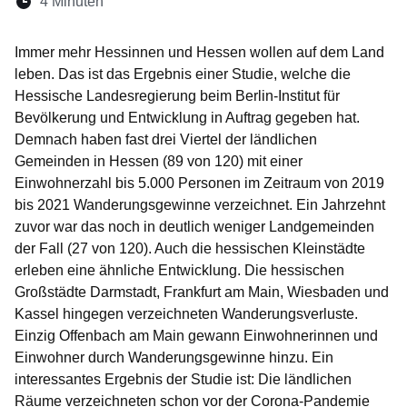
Lesedauer:
4 Minuten
Öffnet sich in einem neuen Fenster
Öffnet sich in einem neuen Fenster
Öffnet sich in einem neuen Fenste
Öffnet sich in einem neuen Fe
Öffnet sich in einem neu
Immer mehr Hessinnen und Hessen wollen auf dem Land
leben. Das ist das Ergebnis einer Studie, welche die
Hessische Landesregierung beim Berlin-Institut für
Bevölkerung und Entwicklung in Auftrag gegeben hat.
Demnach haben fast drei Viertel der ländlichen
Gemeinden in Hessen (89 von 120) mit einer
Einwohnerzahl bis 5.000 Personen im Zeitraum von 2019
bis 2021 Wanderungsgewinne verzeichnet. Ein Jahrzehnt
zuvor war das noch in deutlich weniger Landgemeinden
der Fall (27 von 120). Auch die hessischen Kleinstädte
erleben eine ähnliche Entwicklung. Die hessischen
Großstädte Darmstadt, Frankfurt am Main, Wiesbaden und
Kassel hingegen verzeichneten Wanderungsverluste.
Einzig Offenbach am Main gewann Einwohnerinnen und
Einwohner durch Wanderungsgewinne hinzu. Ein
interessantes Ergebnis der Studie ist: Die ländlichen
Räume verzeichneten schon vor der Corona-Pandemie