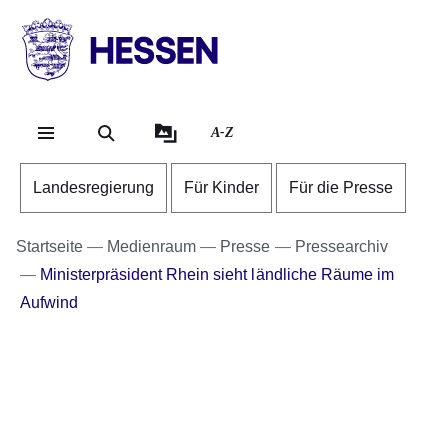
Direkt zum Kopf der Se
Direkt zum Inhalt
Direkt zum Fuß der Sei
HESSEN
-
Landesregierung
A-Z
Landesregierung
Für Kinder
Für die Presse
Startseite
Medienraum
Presse
Pressearchiv
Ministerpräsident Rhein sieht ländliche Räume im
Aufwind