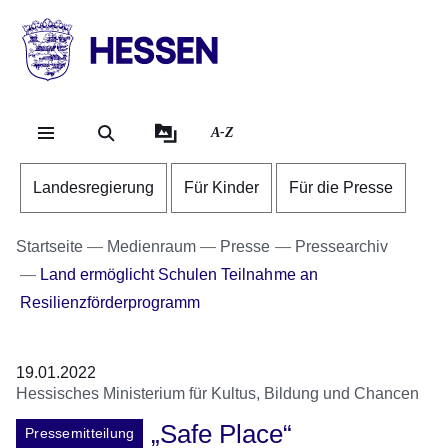
Direkt zum Kopf der Se
Direkt zum Inhalt
Direkt zum Fuß der Sei
HESSEN
-
Landesregierung
A-Z
Landesregierung
Für Kinder
Für die Presse
Startseite
Medienraum
Presse
Pressearchiv
Land ermöglicht Schulen Teilnahme an
Resilienzförderprogramm
19.01.2022
Hessisches Ministerium für Kultus, Bildung und Chancen
„Safe Place“
Pressemitteilung