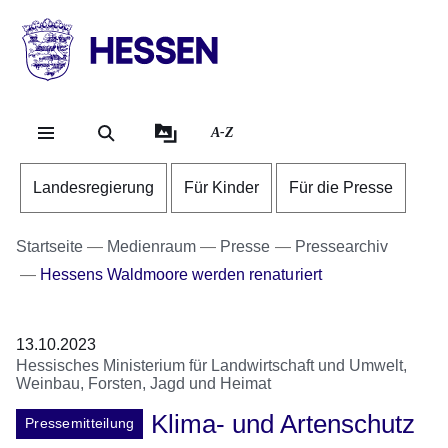
Direkt zum Kopf der Se
Direkt zum Inhalt
Direkt zum Fuß der Sei
HESSEN
-
Landesregierung
A-Z
Landesregierung
Für Kinder
Für die Presse
Startseite
Medienraum
Presse
Pressearchiv
Hessens Waldmoore werden renaturiert
13.10.2023
Hessisches Ministerium für Landwirtschaft und Umwelt,
Weinbau, Forsten, Jagd und Heimat
Klima- und Artenschutz
Pressemitteilung