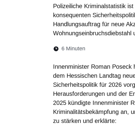
Polizeiliche Kriminalstatistik i
konsequenten Sicherheitspolitik
Handlungsauftrag für neue Ak
Wohnungseinbruchsdiebstahl 
Lesedauer:
6 Minuten
Öffnet sich in eine
Öffnet sich in 
Öffnet sic
Öffnet
Ö
Innenminister Roman Poseck ha
dem Hessischen Landtag neue
Sicherheitspolitik für 2026 vor
Herausforderungen und der Erge
2025 kündigte Innenminister 
Kriminalitätsbekämpfung an, u
zu stärken und erklärte: