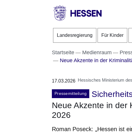
Direkt zum Kopf der S
Direkt zum Inhalt
Direkt zum Fuß der Se
HESSEN
-
Landesregierung
Für Kinder
Landesregierung
Startseite
Medienraum
Pres
Neue Akzente in der Kriminali
Hessisches Ministerium des 
17.03.2026
Sicherheits
Pressemitteilung
Neue Akzente in der 
2026
Roman Poseck: „Hessen ist ein