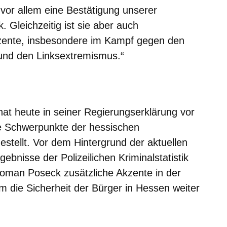
st vor allem eine Bestätigung unserer
. Gleichzeitig ist sie aber auch
zente, insbesondere im Kampf gegen den
und den Linksextremismus.“
m neuen Fenster
einem neuen Fenster
h in einem neuen Fenster
 sich in einem neuen Fenster
ffnet sich in einem neuen Fenster
t heute in seiner Regierungserklärung vor
 Schwerpunkte der hessischen
gestellt. Vor dem Hintergrund der aktuellen
bnisse der Polizeilichen Kriminalstatistik
Roman Poseck zusätzliche Akzente in der
m die Sicherheit der Bürger in Hessen weiter