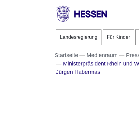
Direkt zum Kopf der S
Direkt zum Inhalt
Direkt zum Fuß der Se
HESSEN
-
Landesregierung
Für Kinder
Landesregierung
Startseite
Medienraum
Pres
Ministerpräsident Rhein und 
Jürgen Habermas