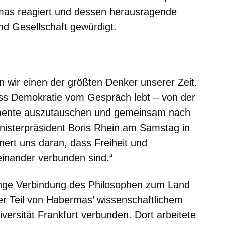
mas reagiert und dessen herausragende
d Gesellschaft gewürdigt.
neuen Fenster
inem neuen Fenster
 in einem neuen Fenster
sich in einem neuen Fenster
fnet sich in einem neuen Fenster
n wir einen der größten Denker unserer Zeit.
ss Demokratie vom Gespräch lebt – von der
umente auszutauschen und gemeinsam nach
nisterpräsident Boris Rhein am Samstag in
ert uns daran, dass Freiheit und
inander verbunden sind.“
nge Verbindung des Philosophen zum Land
er Teil von Habermas’ wissenschaftlichem
versität Frankfurt verbunden. Dort arbeitete