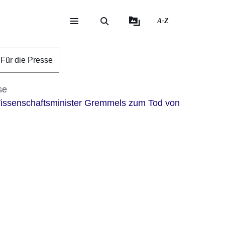
A-Z
eite
ite
Für die Presse
se
Wissenschaftsminister Gremmels zum Tod von