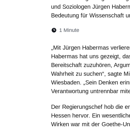
und Soziologen Jürgen Haber
Bedeutung für Wissenschaft un
Lesedauer:
1 Minute
Öffnet sich in einem 
Öffnet sich in e
Öffnet sich
Öffnet 
Öf
„Mit Jürgen Habermas verliere
Habermas hat uns gezeigt, da
Bereitschaft zuzuhören, Arg
Wahrheit zu suchen“, sagte Mi
Wiesbaden. „Sein Denken erinn
Verantwortung untrennbar mite
Der Regierungschef hob die e
Hessen hervor. Ein wesentlich
Wirken war mit der Goethe-Uni