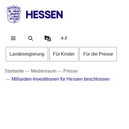
Direkt zum Kopf der Se
Direkt zum Inhalt
Direkt zum Fuß der Sei
HESSEN
-
Landesregierung
A-Z
Landesregierung
Für Kinder
Für die Presse
Startseite
Medienraum
Presse
Milliarden-Investitionen für Hessen beschlossen