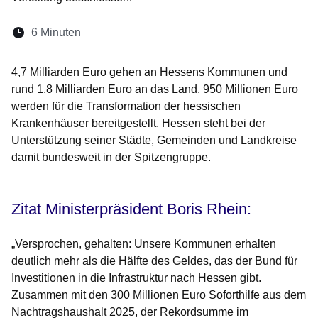
Lesedauer:
6 Minuten
Öffnet sich in einem neuen Fenster
Öffnet sich in einem neuen Fenster
Öffnet sich in einem neuen Fenste
Öffnet sich in einem neuen Fe
Öffnet sich in einem neu
4,7 Milliarden Euro gehen an Hessens Kommunen und
rund 1,8 Milliarden Euro an das Land. 950 Millionen Euro
werden für die Transformation der hessischen
Krankenhäuser bereitgestellt. Hessen steht bei der
Unterstützung seiner Städte, Gemeinden und Landkreise
damit bundesweit in der Spitzengruppe.
Zitat Ministerpräsident Boris Rhein:
„Versprochen, gehalten: Unsere Kommunen erhalten
deutlich mehr als die Hälfte des Geldes, das der Bund für
Investitionen in die Infrastruktur nach Hessen gibt.
Zusammen mit den 300 Millionen Euro Soforthilfe aus dem
Nachtragshaushalt 2025, der Rekordsumme im