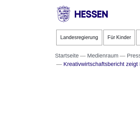
Direkt zum Kopf der S
Direkt zum Inhalt
Direkt zum Fuß der Se
HESSEN
-
Landesregierung
Für Kinder
Landesregierung
Startseite
Medienraum
Pres
Kreativwirtschaftsbericht zeigt