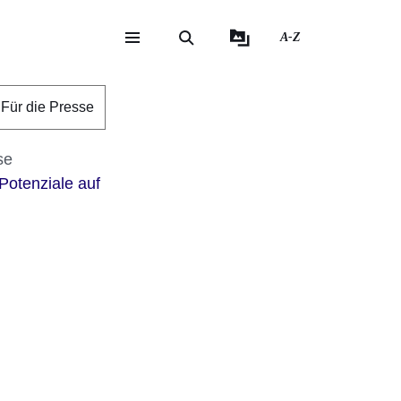
A-Z
eite
ite
Für die Presse
se
 Potenziale auf