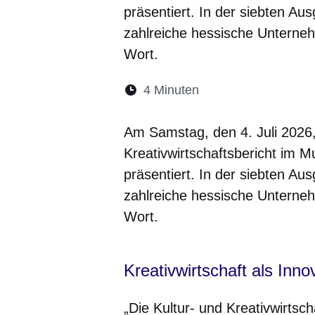
präsentiert. In der siebten A
zahlreiche hessische Unterneh
Wort.
Lesedauer:
4 Minuten
Öffnet sich in eine
Öffnet sich in 
Öffnet sic
Öffnet
Ö
Am Samstag, den 4. Juli 2026
Kreativwirtschaftsbericht im 
präsentiert. In der siebten A
zahlreiche hessische Unterneh
Wort.
Kreativwirtschaft als Inno
„Die Kultur- und Kreativwirtsch