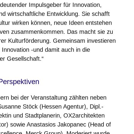
bedeutender Impulsgeber für Innovation,
und wirtschaftliche Entwicklung. Sie schafft
ltur wirken können, neue Ideen entstehen
ktiven zusammenkommen. Das macht sie zu
erer Kulturförderung. Gemeinsam investieren
d Innovation -und damit auch in die
er Gesellschaft.“
 Perspektiven
rn bei der Veranstaltung zählten neben
Susanne Stöck (Hessen Agentur), Dipl.-
ektin und Stadtplanerin, OX2architekten
tor) sowie Anastasios Jakopanec (Head of
xcellence, Merck Group). Moderiert wurde