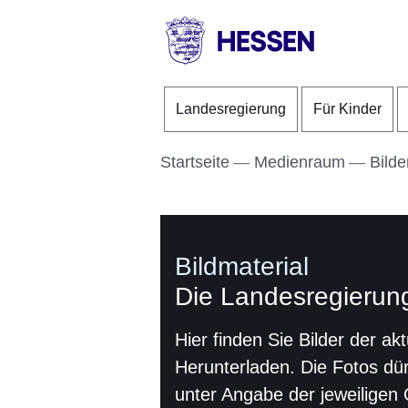
Direkt zum Kopf der S
Direkt zum Inhalt
Direkt zum Fuß der Se
HESSEN
-
Landesregierung
Für Kinder
Landesregierung
Startseite
Medienraum
Bilde
Bildmaterial
Die Landesregierun
Hier finden Sie Bilder der a
Herunterladen. Die Fotos dür
unter Angabe der jeweiligen