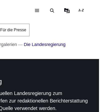
A-Z
eite
ite
Für die Presse
rgalerien
Die Landesregierung
g
ktuellen Landesregierung zum
fen zur redaktionellen Berichterstattung
 Quelle verwendet werden.