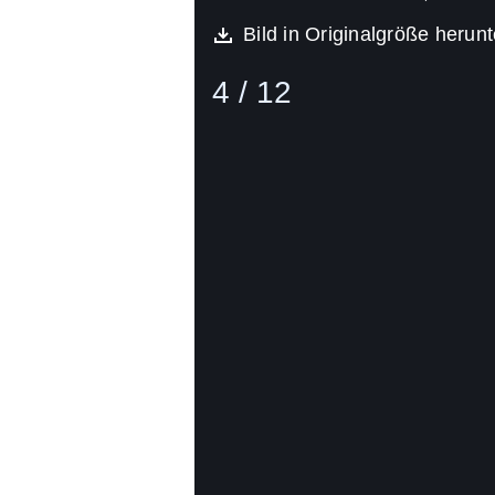
Bild in Originalgröße herun
4 / 12
Bild
(16:9)
5
Von
12