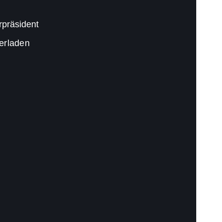
rpräsident
terladen