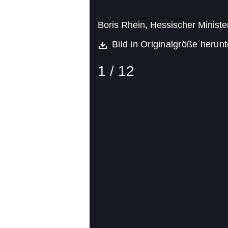
Boris Rhein, Hessischer Ministe
Bild in Originalgröße herun
1 / 12
Bild
(16:9)
2
Von
12