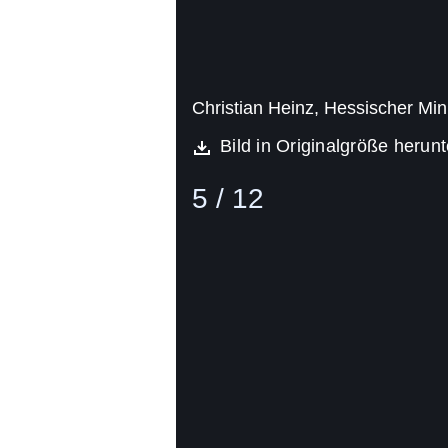
Christian Heinz, Hessischer Mini
Bild in Originalgröße herun
5 / 12
Bild
(16:9)
6
Von
12