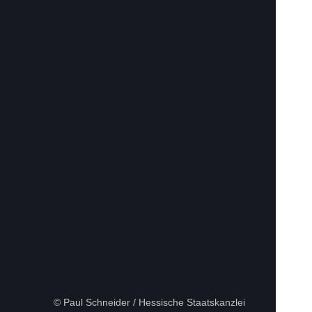
nster
n Fenster
 neuen Fenster
inem neuen Fenster
© Paul Schneider / Hessische Staatskanzlei