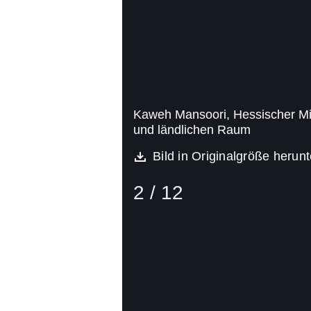
Kaweh Mansoori, Hessischer Min
und ländlichen Raum
Bild in Originalgröße herun
2 / 12
Bild
(16:9)
3
Von
12