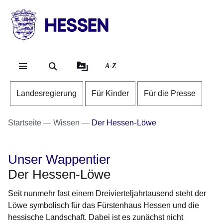
Direkt zum Kopf der Se
Direkt zum Inhalt
Direkt zum Fuß der Sei
HESSEN
-
Landesregierung
A-Z
Landesregierung
Für Kinder
Für die Presse
Startseite
Wissen
Der Hessen-Löwe
Unser Wappentier
Der Hessen-Löwe
Seit nunmehr fast einem Dreivierteljahrtausend steht der
Löwe symbolisch für das Fürsten­haus Hessen und die
hessische Landschaft. Dabei ist es zunächst nicht