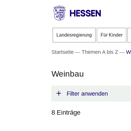
Direkt zum Kopf der S
Direkt zum Inhalt
Direkt zum Fuß der Se
HESSEN
-
Landesregierung
Für Kinder
Landesregierung
Startseite
Themen A bis Z
We
Weinbau
Filter anwenden
8 Einträge