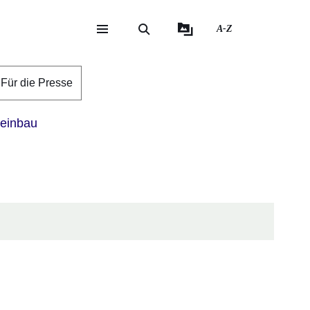
A-Z
eite
ite
Für die Presse
inbau