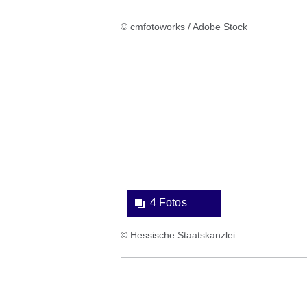
© cmfotoworks / Adobe Stock
Bildergalerie:4
Fotos:Öffnet
eine
Lightbox:
4 Fotos
© Hessische Staatskanzlei