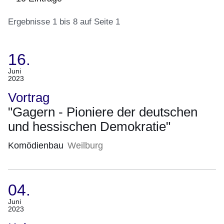
Ergebnisse 1 bis 8 auf Seite 1
16.
:10
Ergebnisse:Ergebnisse
(Termin:
Juni
2023
1
16.
bis
Juni
Vortrag
8
2023)
"Gagern - Pioniere der deutschen
auf
und hessischen Demokratie"
Seite
1
Komödienbau
Weilburg
04.
(Termin:
Juni
2023
04.
Juni