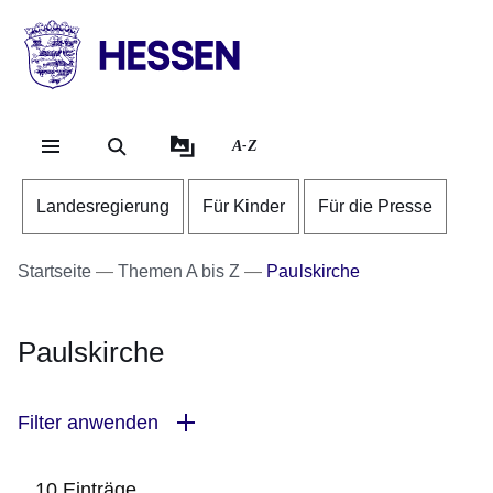
Direkt zum Kopf der Se
Direkt zum Inhalt
Direkt zum Fuß der Sei
HESSEN
-
Landesregierung
A-Z
Landesregierung
Für Kinder
Für die Presse
Startseite
Themen A bis Z
Paulskirche
Paulskirche
Filter anwenden
10 Einträge