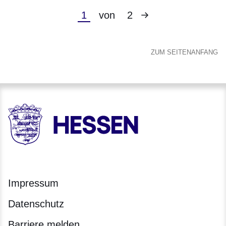
Nächste
Aktuelle
1
von
2
Seite
Seite
ZUM SEITENANFANG
HESSEN - Hessische Landesregierung
Impressum
Datenschutz
Barriere melden