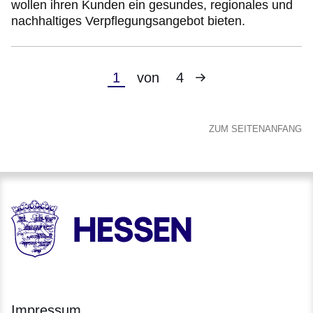
wollen ihren Kunden ein gesundes, regionales und
nachhaltiges Verpflegungsangebot bieten.
Nächste
Aktuelle
1
von
4
Seite
Seite
ZUM SEITENANFANG
HESSEN - Hessische Landesregierung
Impressum