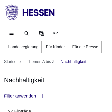
Direkt zum Kopf der Se
Direkt zum Inhalt
Direkt zum Fuß der Sei
HESSEN
-
Landesregierung
A-Z
Landesregierung
Für Kinder
Für die Presse
Startseite
Themen A bis Z
Nachhaltigkeit
Nachhaltigkeit
Filter anwenden
27 Einträge