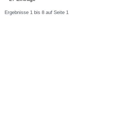
Ergebnisse 1 bis 8 auf Seite 1
:27
Ergebnisse:Ergebnisse
1
bis
8
auf
Seite
1