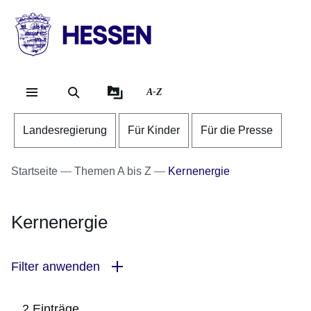
Direkt zum Kopf der Se
Direkt zum Inhalt
Direkt zum Fuß der Sei
HESSEN
-
Landesregierung
A-Z
Landesregierung
Für Kinder
Für die Presse
Startseite
Themen A bis Z
Kernenergie
Kernenergie
Filter anwenden
2 Einträge