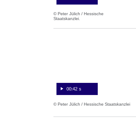
© Peter Jülich / Hessische
Staatskanzlei.
:Video:Dauer:
42
Sekunden
00:42 s
© Peter Jülich / Hessische Staatskanzlei