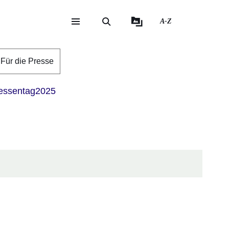
A-Z
eite
ite
Für die Presse
ssentag2025