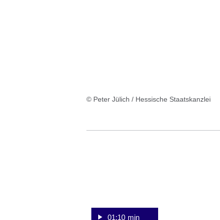
:6
Ergebnisse:
© Peter Jülich / Hessische Staatskanzlei
:Video:Dauer:
1
Minute,
10
Sekunden
01:10 min