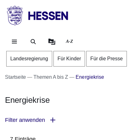
Direkt zum Kopf der Se
Direkt zum Inhalt
Direkt zum Fuß der Sei
HESSEN
-
Landesregierung
A-Z
Landesregierung
Für Kinder
Für die Presse
Startseite
Themen A bis Z
Energiekrise
Energiekrise
Filter anwenden
7 Einträge