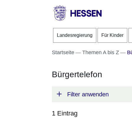
Direkt zum Kopf der S
Direkt zum Inhalt
Direkt zum Fuß der Se
HESSEN
-
Landesregierung
Für Kinder
Landesregierung
Startseite
Themen A bis Z
Bü
Bürgertelefon
Filter anwenden
1 Eintrag