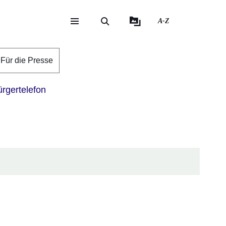
A-Z
eite
ite
Für die Presse
rgertelefon