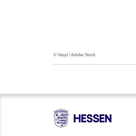
:1
Ergebnis
© Vasyl / Adobe Stock
HESSEN - Hessische Landesr